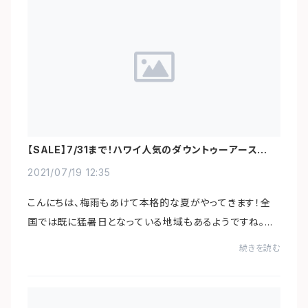
【SALE】7/31まで！ハワイ人気のダウントゥーアースの麻
バッグセール中
2021/07/19 12:35
こんにちは、梅雨もあけて本格的な夏がやってきます！全
国では既に猛暑日となっている地域もあるようですね。夏
を楽しむアイテムとして「麻」素材はベストマッチ！ハワイよ
続きを読む
り直輸入、人気オーガニックスーパーマ...