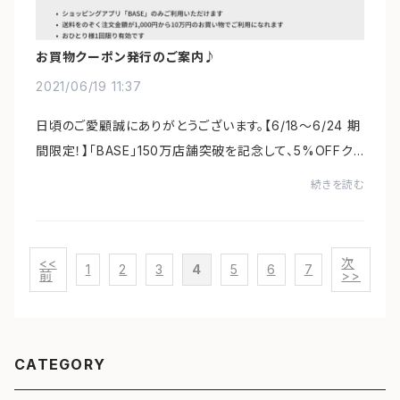
お買物クーポン発行のご案内♪
2021/06/19 11:37
日頃のご愛顧誠にありがとうございます。【6/18～6/24 期
間限定！】「BASE」150万店舗突破を記念して、5%OFFク
ーポンをプレゼント♪商品購入画面でクーポンコード≪0
続きを読む
618thx150≫を入力して下さい。新作や人気商品に...
<<
次
1
2
3
4
5
6
7
前
>>
CATEGORY