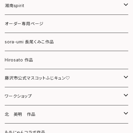
湘南spirit
ポストカード
オーダー専用ページ
グリーティングカード
sora-umi 長尾くみこ作品
クリアファイル
Hirosato 作品
マグカップ
藤沢市公式マスコットふじキュン♡
スマホケース
クリアファイル
ワークショップ
キーホルダー
ボールペン
海レジンアートボード
北 英明 作品
バッグ
キーホルダー
レジンチャーム
ポストカード
もちにゃんコラボ作品