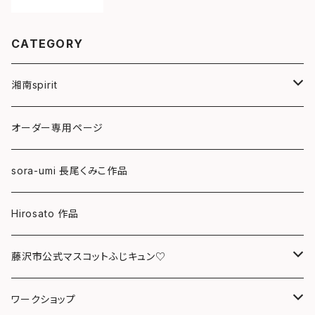
CATEGORY
湘南spirit
ポストカード
オーダー専用ページ
グリーティングカード
sora-umi 長尾くみこ作品
クリアファイル
Hirosato 作品
マグカップ
藤沢市公式マスコットふじキュン♡
スマホケース
クリアファイル
ワークショップ