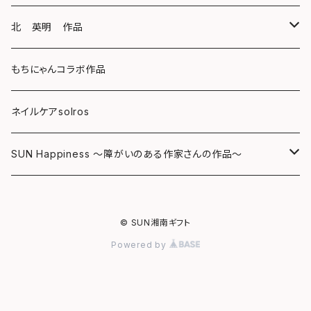
キーホルダー
ボールペン
海レジンアートボード
北 英明 作品
バッグ
キーホルダー
レジンチャーム
ポストカード
もちにゃんコラボ作品
Tシャツ
マグネット
サンキャッチャー
ネイルケアsolros
ミラー
シール
SUN Happiness ～障がいのある作家さんの作品～
ミニ額
海レジン Aqua Lino
© SUN湘南ギフト
リハスワーク
ポーチ
Powered by
ステッカー