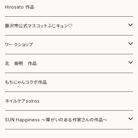
クリアファイル
Hirosato 作品
マグカップ
藤沢市公式マスコットふじキュン♡
スマホケース
クリアファイル
ワークショップ
キーホルダー
ボールペン
海レジンアートボード
北 英明 作品
バッグ
キーホルダー
レジンチャーム
ポストカード
もちにゃんコラボ作品
Tシャツ
マグネット
サンキャッチャー
ネイルケアsolros
ミラー
シール
SUN Happiness ～障がいのある作家さんの作品～