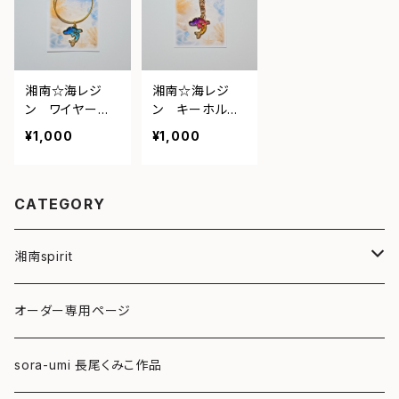
湘南☆海レジ
湘南☆海レジ
ン ワイヤーキ
ン キーホルダ
ーホルダー（イル
ー（イルカ・ゆめ
¥1,000
¥1,000
カ）④
かわ）⑤
CATEGORY
湘南spirit
ポストカード
オーダー専用ページ
グリーティングカード
sora-umi 長尾くみこ作品