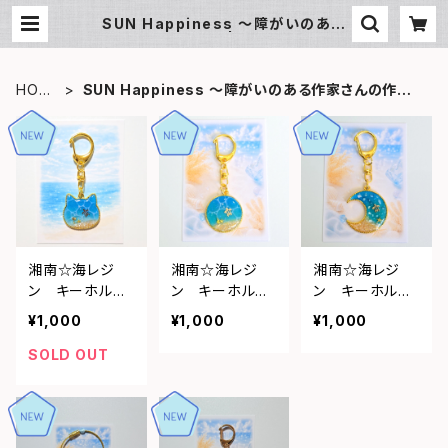
SUN Happiness ～障がいのある
作家さんの作品～ | SUN湘南ギフト
HOM
SUN Happiness ～障がいのある作家さんの作品
E
～
湘南☆海レジ
湘南☆海レジ
湘南☆海レジ
ン キーホルダ
ン キーホルダ
ン キーホルダ
ー（ねこ）①
ー（丸型）➁
ー（月型）③
¥1,000
¥1,000
¥1,000
SOLD OUT