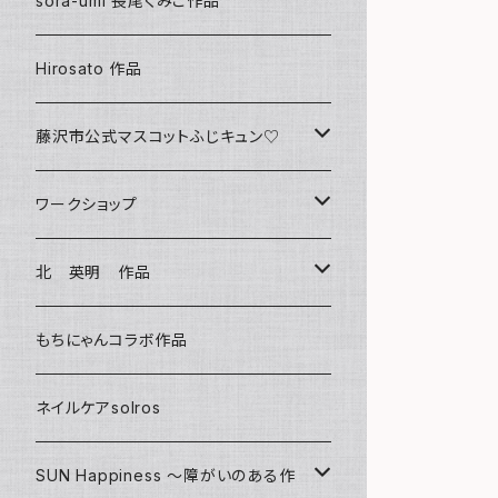
sora-umi 長尾くみこ作品
クリアファイル
Hirosato 作品
マグカップ
藤沢市公式マスコットふじキュン♡
スマホケース
クリアファイル
ワークショップ
キーホルダー
ボールペン
海レジンアートボード
北 英明 作品
バッグ
キーホルダー
レジンチャーム
ポストカード
もちにゃんコラボ作品
Tシャツ
マグネット
サンキャッチャー
ネイルケアsolros
ミラー
シール
SUN Happiness ～障がいのある作