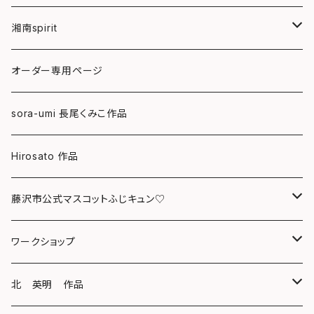
湘南spirit
ポストカード
オーダー専用ページ
グリーティングカード
sora-umi 長尾くみこ作品
クリアファイル
Hirosato 作品
マグカップ
藤沢市公式マスコットふじキュン♡
スマホケース
クリアファイル
ワークショップ
キーホルダー
ボールペン
海レジンアートボード
北 英明 作品