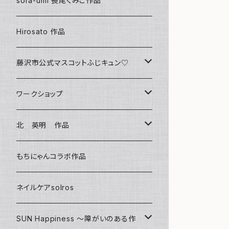
sora-umi 長尾くみこ作品
クリアファイル
Hirosato 作品
マグカップ
藤沢市公式マスコットふじキュン♡
スマホケース
クリアファイル
ワークショップ
キーホルダー
ボールペン
海レジンアートボード
北 英明 作品
バッグ
キーホルダー
レジンチャーム
ポストカード
もちにゃんコラボ作品
Tシャツ
マグネット
サンキャッチャー
ネイルケアsolros
ミラー
シール
SUN Happiness ～障がいのある作