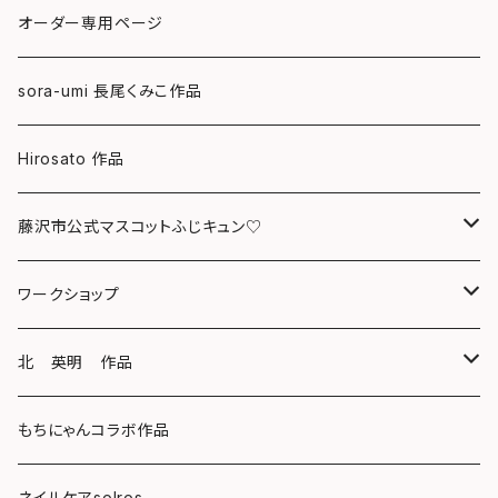
ポストカード
オーダー専用ページ
グリーティングカード
sora-umi 長尾くみこ作品
クリアファイル
Hirosato 作品
マグカップ
藤沢市公式マスコットふじキュン♡
スマホケース
クリアファイル
ワークショップ
キーホルダー
ボールペン
海レジンアートボード
北 英明 作品
バッグ
キーホルダー
レジンチャーム
ポストカード
もちにゃんコラボ作品
Tシャツ
マグネット
サンキャッチャー
ネイルケアsolros