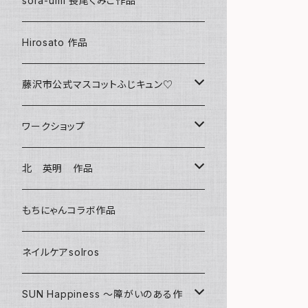
sora-umi 長尾くみこ作品
クリアファイル
Hirosato 作品
マグカップ
藤沢市公式マスコットふじキュン♡
スマホケース
クリアファイル
ワークショップ
キーホルダー
ボールペン
海レジンアートボード
北 英明 作品
バッグ
キーホルダー
レジンチャーム
ポストカード
もちにゃんコラボ作品
Tシャツ
マグネット
サンキャッチャー
ネイルケアsolros
ミラー
シール
SUN Happiness ～障がいのある作