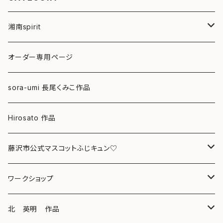
湘南spirit
ポストカード
オーダー専用ページ
グリーティングカード
sora-umi 長尾くみこ作品
クリアファイル
Hirosato 作品
マグカップ
藤沢市公式マスコットふじキュン♡
スマホケース
クリアファイル
ワークショップ
キーホルダー
ボールペン
海レジンアートボード
北 英明 作品