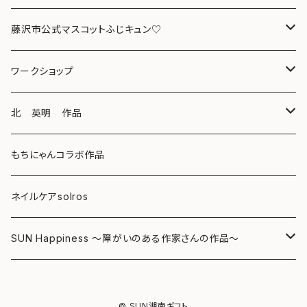
マグカップ
藤沢市公式マスコットふじキュン♡
スマホケース
クリアファイル
ワークショップ
キーホルダー
ボールペン
海レジンアートボード
北 英明 作品
バッグ
キーホルダー
レジンチャーム
ポストカード
もちにゃんコラボ作品
Tシャツ
マグネット
サンキャッチャー
ネイルケアsolros
ミラー
シール
SUN Happiness ～障がいのある作家さんの作品～
ミニ額
海レジン Aqua Lino
© SUN湘南ギフト