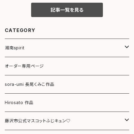
記事一覧を見る
CATEGORY
湘南spirit
ポストカード
オーダー専用ページ
グリーティングカード
sora-umi 長尾くみこ作品
クリアファイル
Hirosato 作品
マグカップ
藤沢市公式マスコットふじキュン♡