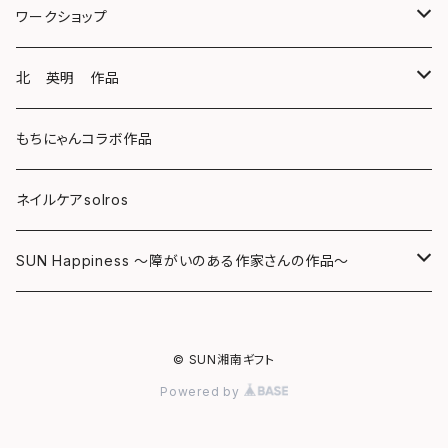
スマホケース
クリアファイル
ワークショップ
キーホルダー
ボールペン
海レジンアートボード
北 英明 作品
バッグ
キーホルダー
レジンチャーム
ポストカード
もちにゃんコラボ作品
Tシャツ
マグネット
サンキャッチャー
ネイルケアsolros
ミラー
シール
SUN Happiness ～障がいのある作家さんの作品～
ミニ額
海レジン Aqua Lino
© SUN湘南ギフト
リハスワーク
ポーチ
Powered by
ステッカー