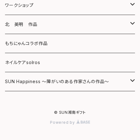
スマホケース
クリアファイル
ワークショップ
キーホルダー
ボールペン
海レジンアートボード
北 英明 作品
バッグ
キーホルダー
レジンチャーム
ポストカード
もちにゃんコラボ作品
Tシャツ
マグネット
サンキャッチャー
ネイルケアsolros
ミラー
シール
SUN Happiness ～障がいのある作家さんの作品～
ミニ額
海レジン Aqua Lino
© SUN湘南ギフト
リハスワーク
ポーチ
Powered by
ステッカー