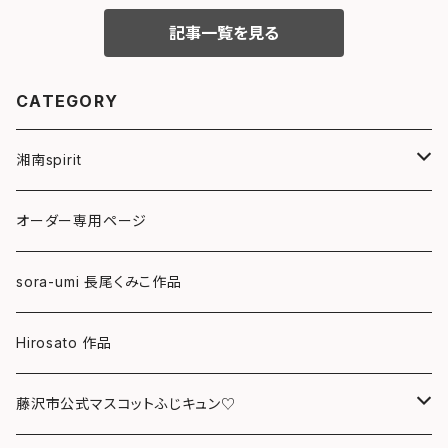
記事一覧を見る
CATEGORY
湘南spirit
ポストカード
オーダー専用ページ
グリーティングカード
sora-umi 長尾くみこ作品
クリアファイル
Hirosato 作品
マグカップ
藤沢市公式マスコットふじキュン♡