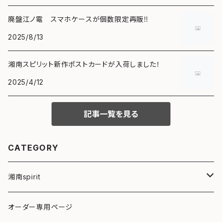
廃盤江ノ電 スマホケースが個数限定再販‼️
2025/8/13
湘南スピリット新作ポストカードが入荷しました！
2025/4/12
記事一覧を見る
CATEGORY
湘南spirit
ポストカード
オーダー専用ページ