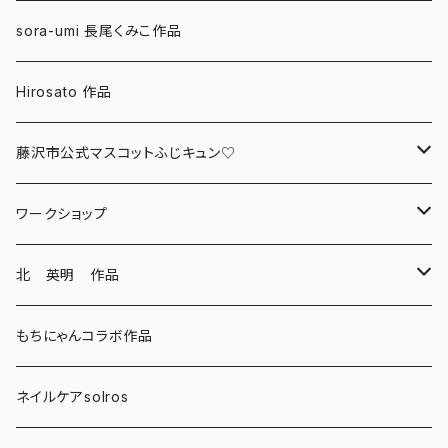
グリーティングカード
sora-umi 長尾くみこ作品
クリアファイル
Hirosato 作品
マグカップ
藤沢市公式マスコットふじキュン♡
スマホケース
クリアファイル
ワークショップ
キーホルダー
ボールペン
海レジンアートボード
北 英明 作品
バッグ
キーホルダー
レジンチャーム
ポストカード
もちにゃんコラボ作品
Tシャツ
マグネット
サンキャッチャー
ネイルケアsolros