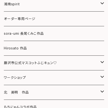
湘南spirit
ポストカード
オーダー専用ページ
グリーティングカード
sora-umi 長尾くみこ作品
クリアファイル
Hirosato 作品
マグカップ
藤沢市公式マスコットふじキュン♡
スマホケース
クリアファイル
ワークショップ
キーホルダー
ボールペン
海レジンアートボード
北 英明 作品
バッグ
キーホルダー
レジンチャーム
ポストカード
もちにゃんコラボ作品