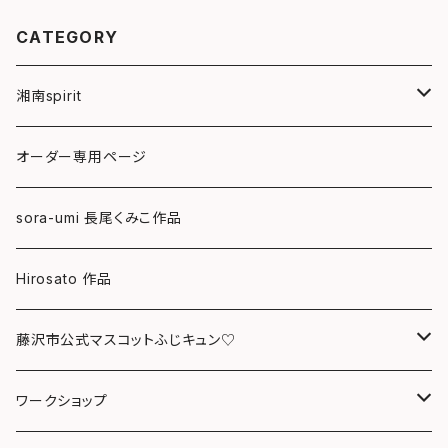
CATEGORY
湘南spirit
ポストカード
オーダー専用ページ
グリーティングカード
sora-umi 長尾くみこ作品
クリアファイル
Hirosato 作品
マグカップ
藤沢市公式マスコットふじキュン♡
スマホケース
クリアファイル
ワークショップ