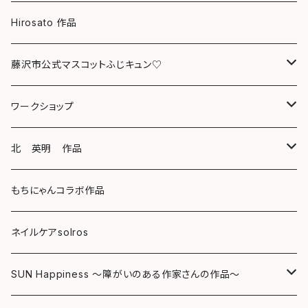
クリアファイル
Hirosato 作品
マグカップ
藤沢市公式マスコットふじキュン♡
スマホケース
クリアファイル
ワークショップ
キーホルダー
ボールペン
海レジンアートボード
北 英明 作品
バッグ
キーホルダー
レジンチャーム
ポストカード
もちにゃんコラボ作品
Tシャツ
マグネット
サンキャッチャー
ネイルケアsolros
ミラー
シール
SUN Happiness ～障がいのある作家さんの作品～