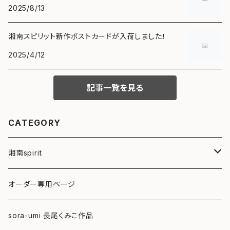
2025/8/13
湘南スピリット新作ポストカードが入荷しました！
2025/4/12
記事一覧を見る
CATEGORY
湘南spirit
ポストカード
オーダー専用ページ
グリーティングカード
sora-umi 長尾くみこ作品