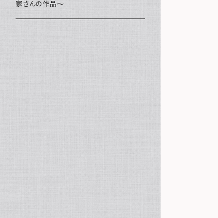
家さんの作品～
ミニ額
海レジン Aqua Lino
ポーチ
リハスワーク
ステッカー
コースター
クッキー
キャンバスアート
マグネット