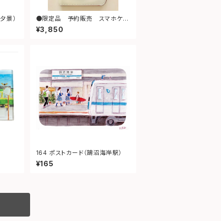
 夕景）
●限定品 予約販売 スマホケー
スＬ（散歩）
¥3,850
164 ポストカード（鵠沼海岸駅）
¥165