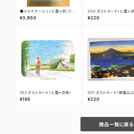
●スマホケース Ｌ（七里ヶ浜）ブラ
009 ポストカード（七里ヶ浜 江
ウン
ノ電）
¥3,850
¥220
163 ポストカード（七里ヶ浜坂）
001 ポストカード（披露山公園
夜景）
¥165
¥220
商品一覧に戻る