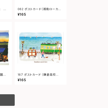
062 ポストカード（湘南ローカル
ステーション）
¥165
167 ポストカード （鎌倉高校
前）“Kamakura Seaside Tow
¥165
n.”