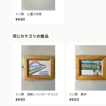
ミニ額 七里ガ浜坂
¥660
同じカテゴリの商品
ミニ額 湘南レインボーブリッジ
ミニ額 散歩
¥660
¥660