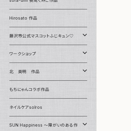
sora-umi 長尾くみこ作品
クリアファイル
Hirosato 作品
マグカップ
藤沢市公式マスコットふじキュン♡
スマホケース
クリアファイル
ワークショップ
キーホルダー
ボールペン
海レジンアートボード
北 英明 作品
バッグ
キーホルダー
レジンチャーム
ポストカード
もちにゃんコラボ作品
Tシャツ
マグネット
サンキャッチャー
ネイルケアsolros
ミラー
シール
SUN Happiness ～障がいのある作