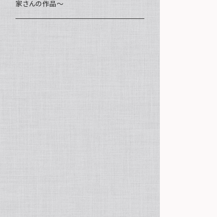
家さんの作品～
ミニ額
海レジン Aqua Lino
ポーチ
リハスワーク
ステッカー
コースター
クッキー
キャンバスアート
マグネット