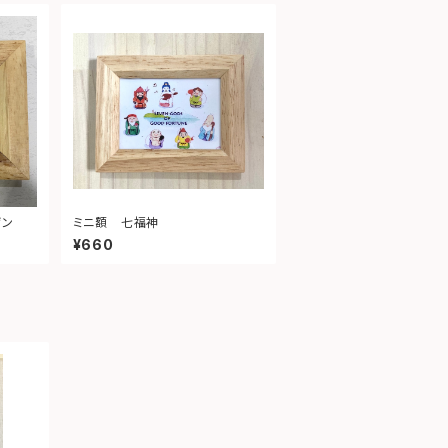
ゲン
ミニ額 七福神
¥660