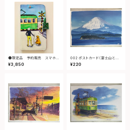
●限定品 予約販売 スマホケ
002 ポストカード（富士山と江
ースＬ（散歩）
ノ島）
¥3,850
¥220