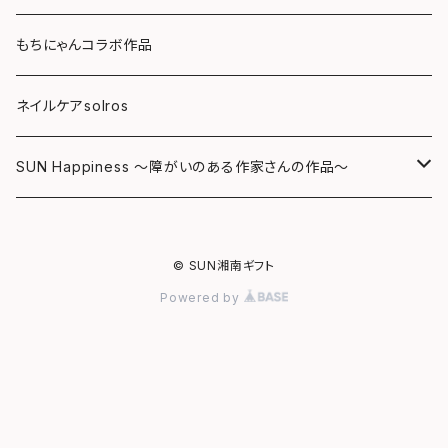
バッグ
キーホルダー
レジンチャーム
ポストカード
もちにゃんコラボ作品
Tシャツ
マグネット
サンキャッチャー
ネイルケアsolros
ミラー
シール
SUN Happiness ～障がいのある作家さんの作品～
ミニ額
海レジン Aqua Lino
© SUN湘南ギフト
リハスワーク
ポーチ
Powered by
ステッカー
コースター