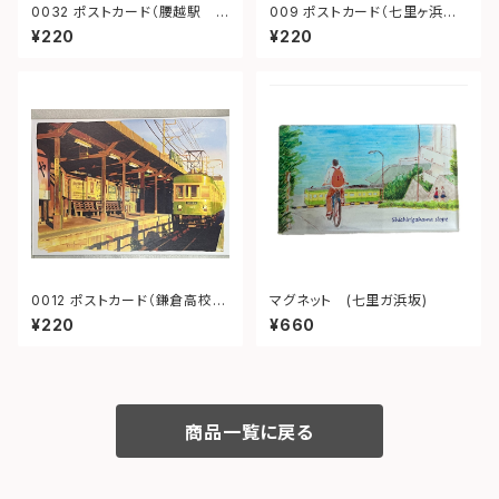
0032 ポストカード（腰越駅
009 ポストカード（七里ヶ浜
夕景）
江ノ電）
¥220
¥220
0012 ポストカード（鎌倉高校前
マグネット (七里ガ浜坂)
夕景）
¥220
¥660
商品一覧に戻る