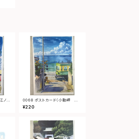
0068 ポストカード（小動岬 江ノ
電）
¥220