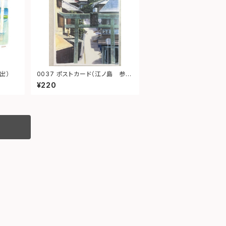
出）
0037 ポストカード（江ノ島 参
道）
¥220