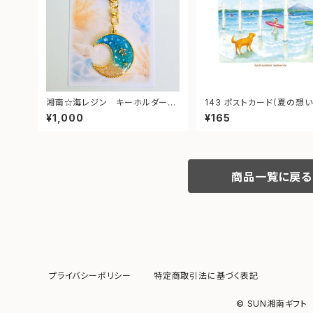
湘南☆海レジン キーホルダー
143 ポストカード（夏の想い
（月型）③
¥1,000
¥165
商品一覧に戻る
プライバシーポリシー
特定商取引法に基づく表記
© SUN湘南ギフト