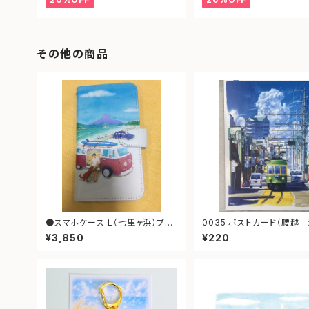
その他の商品
●スマホケース Ｌ（七里ヶ浜）ブラ
0035 ポストカード（腰越 江ノ
ウン
電）
¥3,850
¥220