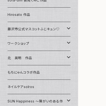
sora-umi 長尾くみこ作品
クリアファイル
Hirosato 作品
マグカップ
藤沢市公式マスコットふじキュン♡
スマホケース
クリアファイル
ワークショップ
キーホルダー
ボールペン
海レジンアートボード
北 英明 作品
バッグ
キーホルダー
レジンチャーム
ポストカード
もちにゃんコラボ作品
Tシャツ
マグネット
サンキャッチャー
ネイルケアsolros
ミラー
シール
SUN Happiness ～障がいのある作