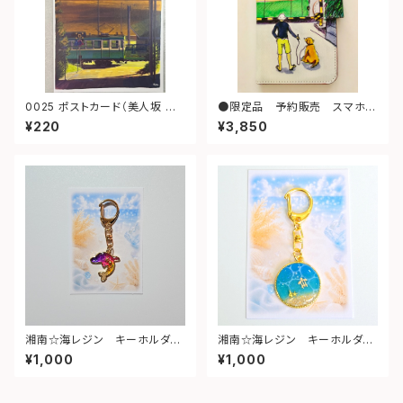
0025 ポストカード（美人坂 夕
●限定品 予約販売 スマホケ
景 江ノ電）
ースＬ（散歩）
¥220
¥3,850
湘南☆海レジン キーホルダー
湘南☆海レジン キーホルダー
（イルカ・ゆめかわ）⑤
（丸型）➁
¥1,000
¥1,000