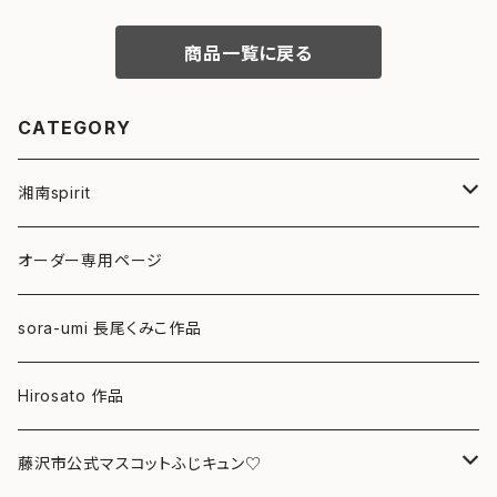
商品一覧に戻る
CATEGORY
湘南spirit
ポストカード
オーダー専用ページ
グリーティングカード
sora-umi 長尾くみこ作品
クリアファイル
Hirosato 作品
マグカップ
藤沢市公式マスコットふじキュン♡