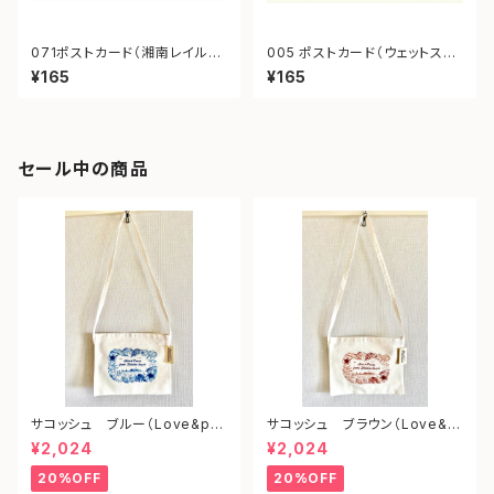
071ポストカード（湘南レイルウ
005 ポストカード（ウェットスー
ェイ）
ツ）
¥165
¥165
セール中の商品
サコッシュ ブルー（Love&pe
サコッシュ ブラウン（Love&p
ace from shonan)
eace from shonan)
¥2,024
¥2,024
20%OFF
20%OFF