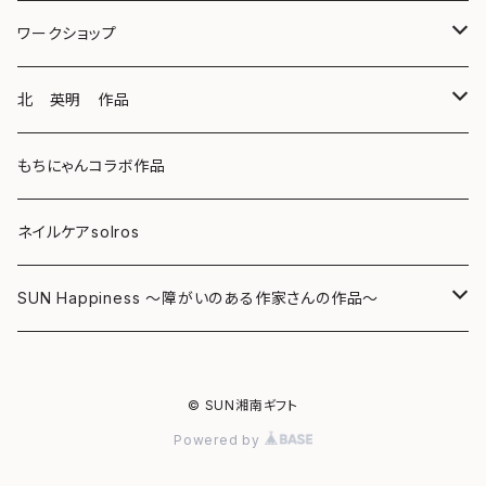
スマホケース
クリアファイル
ワークショップ
キーホルダー
ボールペン
海レジンアートボード
北 英明 作品
バッグ
キーホルダー
レジンチャーム
ポストカード
もちにゃんコラボ作品
Tシャツ
マグネット
サンキャッチャー
ネイルケアsolros
ミラー
シール
SUN Happiness ～障がいのある作家さんの作品～
ミニ額
海レジン Aqua Lino
© SUN湘南ギフト
リハスワーク
ポーチ
Powered by