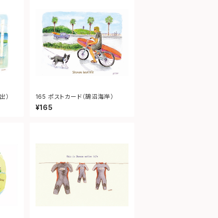
出）
165 ポストカード（鵠沼海岸）
¥165