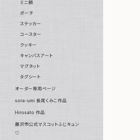
ミニ額
ポーチ
ステッカー
コースター
クッキー
キャンバスアート
マグネット
タグシート
オーダー専用ページ
sora-umi 長尾くみこ作品
Hirosato 作品
藤沢市公式マスコットふじキュン
♡