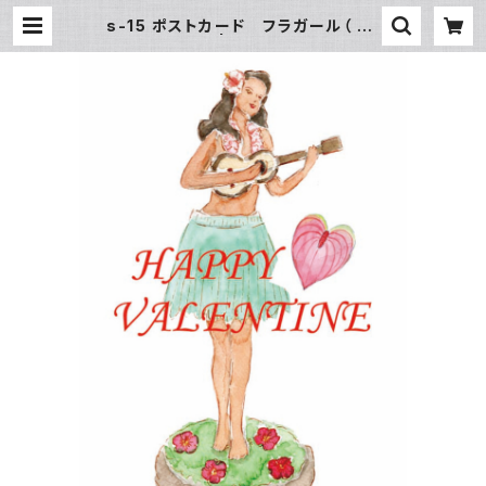
s-15 ポストカード フラガール（ Va
lentine） | SUN湘南ギフト