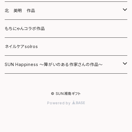
キーホルダー
ボールペン
海レジンアートボード
北 英明 作品
バッグ
キーホルダー
レジンチャーム
ポストカード
もちにゃんコラボ作品
Tシャツ
マグネット
サンキャッチャー
ネイルケアsolros
ミラー
シール
SUN Happiness ～障がいのある作家さんの作品～
ミニ額
海レジン Aqua Lino
© SUN湘南ギフト
リハスワーク
ポーチ
Powered by
ステッカー