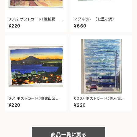
0032 ポストカード（腰越駅
マグネット （七里ヶ浜）
夕景）
¥220
¥660
001 ポストカード（披露山公
0067 ポストカード（美人坂
園 夜景）
江ノ電）
¥220
¥220
商品一覧に戻る