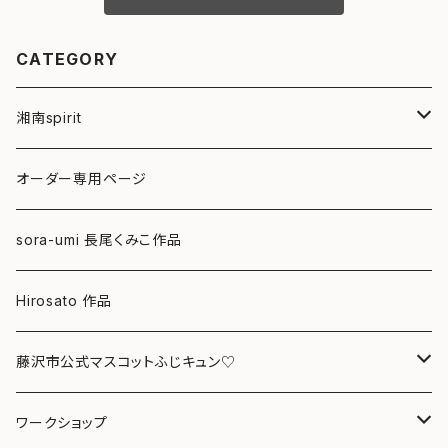
CATEGORY
湘南spirit
ポストカード
オーダー専用ページ
グリーティングカード
sora-umi 長尾くみこ作品
クリアファイル
Hirosato 作品
マグカップ
藤沢市公式マスコットふじキュン♡
スマホケース
クリアファイル
ワークショップ