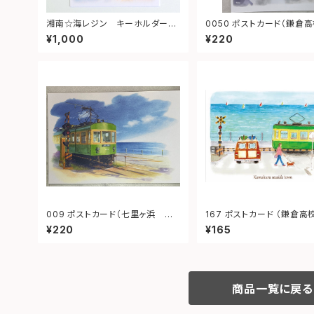
湘南☆海レジン キーホルダー
0050 ポストカード（鎌倉高校前1
（丸型）➁
号踏切）
¥1,000
¥220
009 ポストカード（七里ヶ浜 江
167 ポストカード （鎌倉高
ノ電）
前）“Kamakura Seaside
¥220
¥165
n.”
商品一覧に戻る