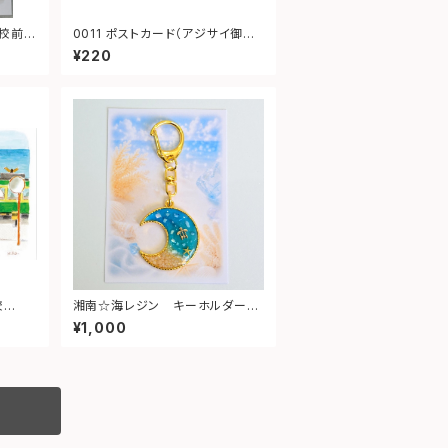
0011 ポストカード（アジサイ御霊
神社）
¥220
校
湘南☆海レジン キーホルダー
 Tow
（月型）③
¥1,000