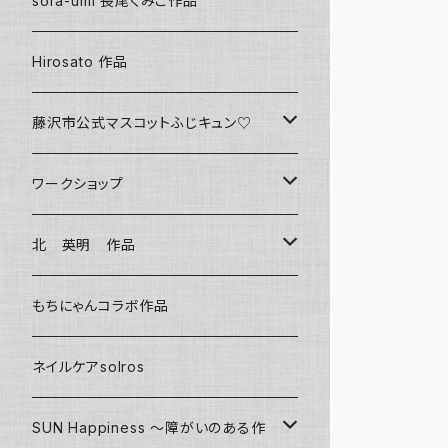
sora-umi 長尾くみこ作品
クリアファイル
Hirosato 作品
マグカップ
藤沢市公式マスコットふじキュン♡
スマホケース
クリアファイル
ワークショップ
キーホルダー
ボールペン
海レジンアートボード
北 英明 作品
バッグ
キーホルダー
レジンチャーム
ポストカード
もちにゃんコラボ作品
Tシャツ
マグネット
サンキャッチャー
ネイルケアsolros
ミラー
シール
SUN Happiness ～障がいのある作