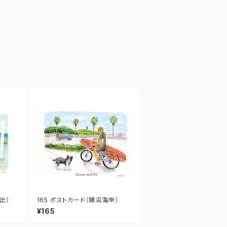
出）
165 ポストカード（鵠沼海岸）
¥165