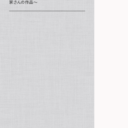
家さんの作品～
ミニ額
海レジン Aqua Lino
ポーチ
リハスワーク
ステッカー
コースター
クッキー
キャンバスアート
マグネット