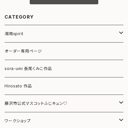
CATEGORY
湘南spirit
ポストカード
オーダー専用ページ
グリーティングカード
sora-umi 長尾くみこ作品
クリアファイル
Hirosato 作品
マグカップ
藤沢市公式マスコットふじキュン♡
スマホケース
クリアファイル
ワークショップ