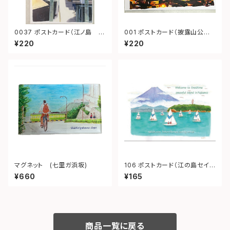
0037 ポストカード（江ノ島 参
001 ポストカード（披露山公
道）
園 夜景）
¥220
¥220
マグネット (七里ガ浜坂)
106 ポストカード（江の島セイリ
ング）
¥660
¥165
商品一覧に戻る