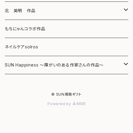
キーホルダー
ボールペン
海レジンアートボード
北 英明 作品
バッグ
キーホルダー
レジンチャーム
ポストカード
もちにゃんコラボ作品
Tシャツ
マグネット
サンキャッチャー
ネイルケアsolros
ミラー
シール
SUN Happiness ～障がいのある作家さんの作品～
ミニ額
海レジン Aqua Lino
© SUN湘南ギフト
リハスワーク
ポーチ
Powered by
ステッカー