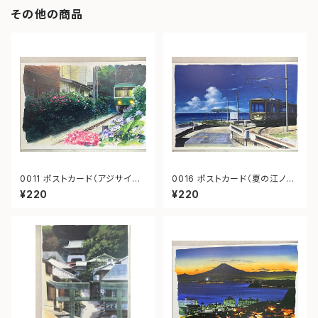
その他の商品
0011 ポストカード（アジサイ御
0016 ポストカード（夏の江ノ
霊神社）
電）
¥220
¥220