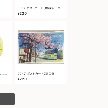
レーショ
0032 ポストカード（腰越駅 夕
景）
¥220
ルウェ
0047 ポストカード（龍口寺 江ノ
電）
¥220