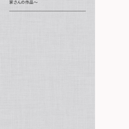
家さんの作品～
ミニ額
海レジン Aqua Lino
ポーチ
リハスワーク
ステッカー
コースター
クッキー
キャンバスアート
マグネット