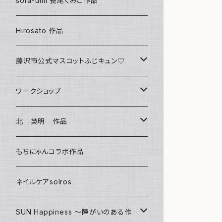
sora-umi 長尾くみこ作品
クリアファイル
Hirosato 作品
マグカップ
藤沢市公式マスコットふじキュン♡
スマホケース
クリアファイル
ワークショップ
キーホルダー
ボールペン
海レジンアートボード
北 英明 作品
バッグ
キーホルダー
レジンチャーム
ポストカード
もちにゃんコラボ作品
Tシャツ
マグネット
サンキャッチャー
ネイルケアsolros
ミラー
シール
SUN Happiness ～障がいのある作