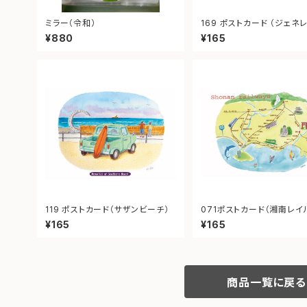
ミラー（令和）
169 ポストカード （ジェネ
ン） ”Generation”
¥880
¥165
119 ポストカード（サザンビーチ）
071ポストカード（湘南レイ
イ）
¥165
¥165
商品一覧に戻る