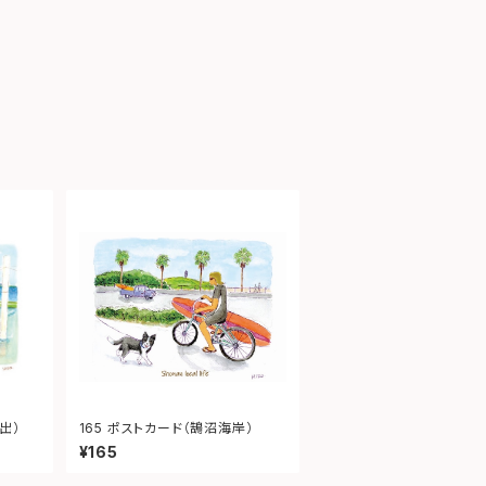
出）
165 ポストカード（鵠沼海岸）
¥165