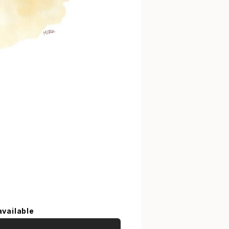
）
available