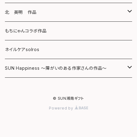
キーホルダー
ボールペン
海レジンアートボード
北 英明 作品
バッグ
キーホルダー
レジンチャーム
ポストカード
もちにゃんコラボ作品
Tシャツ
マグネット
サンキャッチャー
ネイルケアsolros
ミラー
シール
SUN Happiness ～障がいのある作家さんの作品～
ミニ額
海レジン Aqua Lino
© SUN湘南ギフト
リハスワーク
ポーチ
Powered by
ステッカー