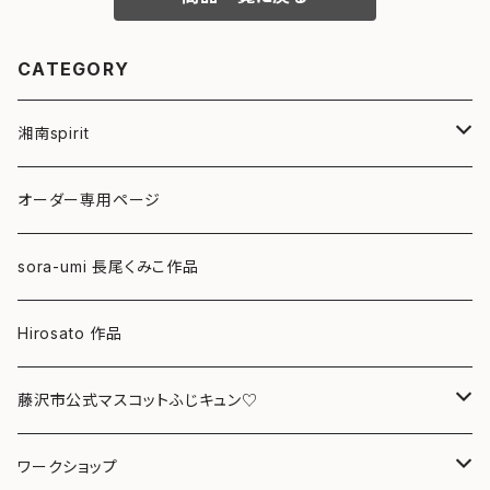
CATEGORY
湘南spirit
ポストカード
オーダー専用ページ
グリーティングカード
sora-umi 長尾くみこ作品
クリアファイル
Hirosato 作品
マグカップ
藤沢市公式マスコットふじキュン♡
スマホケース
クリアファイル
ワークショップ