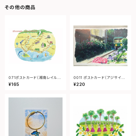
その他の商品
071ポストカード（湘南レイルウ
0011 ポストカード（アジサイ御
ェイ）
霊神社）
¥165
¥220