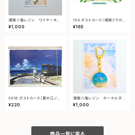
湘南☆海レジン ワイヤーキー
104 ポストカード（湘南フラガー
ホルダー（イルカ）④
ル）
¥1,000
¥165
0016 ポストカード（夏の江ノ
湘南☆海レジン キーホルダー
電）
（丸型）➁
¥220
¥1,000
商品一覧に戻る