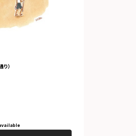
通り）
available