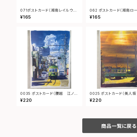
071ポストカード（湘南レイルウェ
062 ポストカード（湘南ロ
イ）
ステーション）
¥165
¥165
0035 ポストカード（腰越 江ノ
0025 ポストカード（美人坂 夕
電）
景 江ノ電）
¥220
¥220
商品一覧に戻る