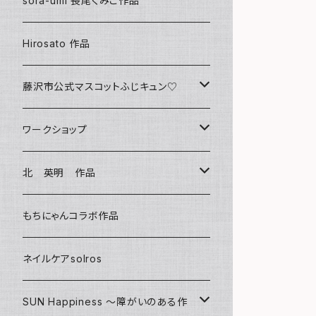
sora-umi 長尾くみこ作品
クリアファイル
Hirosato 作品
マグカップ
藤沢市公式マスコットふじキュン♡
スマホケース
クリアファイル
ワークショップ
キーホルダー
ボールペン
海レジンアートボード
北 英明 作品
バッグ
キーホルダー
レジンチャーム
ポストカード
もちにゃんコラボ作品
Tシャツ
マグネット
サンキャッチャー
ネイルケアsolros
ミラー
シール
SUN Happiness ～障がいのある作