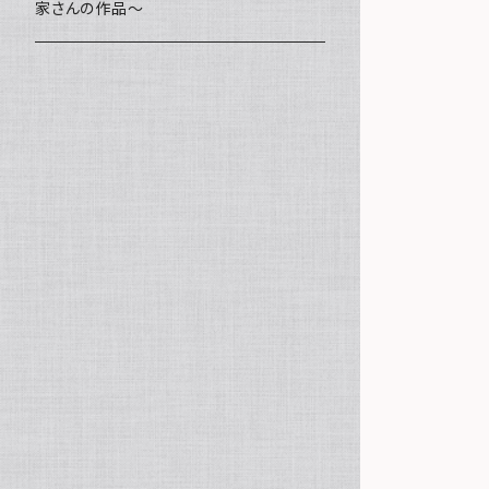
家さんの作品～
ミニ額
海レジン Aqua Lino
ポーチ
リハスワーク
ステッカー
コースター
クッキー
キャンバスアート
マグネット