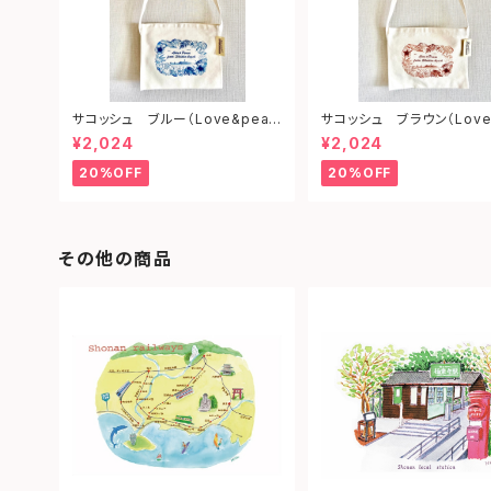
サコッシュ ブルー（Love&peac
サコッシュ ブラウン（Love
e from shonan)
ce from shonan)
¥2,024
¥2,024
20%OFF
20%OFF
その他の商品