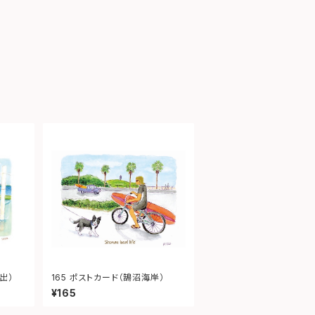
出）
165 ポストカード（鵠沼海岸）
¥165