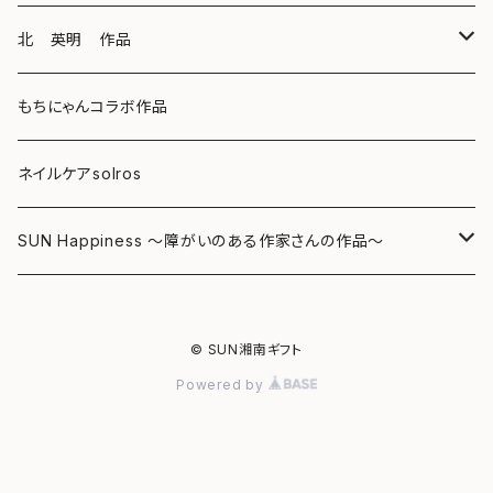
キーホルダー
ボールペン
海レジンアートボード
北 英明 作品
バッグ
キーホルダー
レジンチャーム
ポストカード
もちにゃんコラボ作品
Tシャツ
マグネット
サンキャッチャー
ネイルケアsolros
ミラー
シール
SUN Happiness ～障がいのある作家さんの作品～
ミニ額
海レジン Aqua Lino
© SUN湘南ギフト
リハスワーク
ポーチ
Powered by
ステッカー