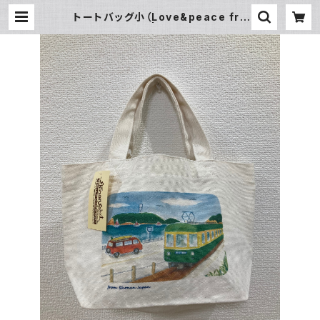
トートバッグ小（Love&peace fro
m shonan) | SUN湘南ギフト