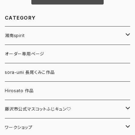
CATEGORY
湘南spirit
ポストカード
オーダー専用ページ
グリーティングカード
sora-umi 長尾くみこ作品
クリアファイル
Hirosato 作品
マグカップ
藤沢市公式マスコットふじキュン♡
スマホケース
クリアファイル
ワークショップ