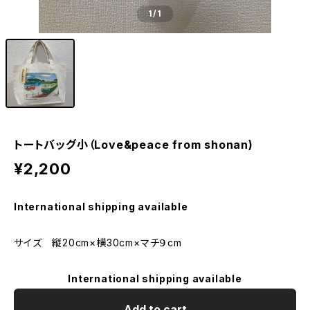
1
/1
トートバッグ小（Love&peace from shonan)
¥2,200
International shipping available
サイズ 縦20cm×横30cm×マチ９cm
International shipping available
Add to cart