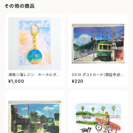
その他の商品
湘南☆海レジン キーホルダー
0014 ポストカード（顕証寺前
（丸型）➁
江ノ電）
¥1,000
¥220