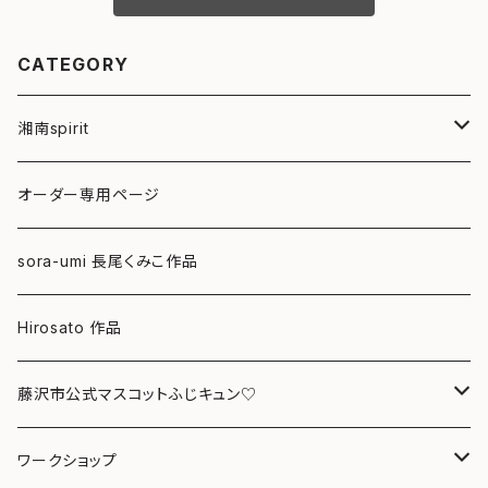
CATEGORY
湘南spirit
ポストカード
オーダー専用ページ
グリーティングカード
sora-umi 長尾くみこ作品
クリアファイル
Hirosato 作品
マグカップ
藤沢市公式マスコットふじキュン♡
スマホケース
クリアファイル
ワークショップ