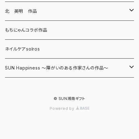
キーホルダー
ボールペン
海レジンアートボード
北 英明 作品
バッグ
キーホルダー
レジンチャーム
ポストカード
もちにゃんコラボ作品
Tシャツ
マグネット
サンキャッチャー
ネイルケアsolros
ミラー
シール
SUN Happiness ～障がいのある作家さんの作品～
ミニ額
海レジン Aqua Lino
© SUN湘南ギフト
リハスワーク
ポーチ
Powered by
ステッカー