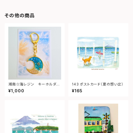
その他の商品
湘南☆海レジン キーホルダー
143 ポストカード（夏の想い出）
（月型）③
¥1,000
¥165