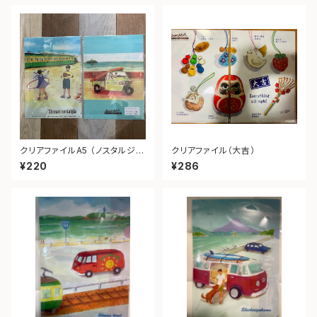
クリアファイルA5 （ノスタルジ
クリアファイル（大吉）
ア）
¥220
¥286