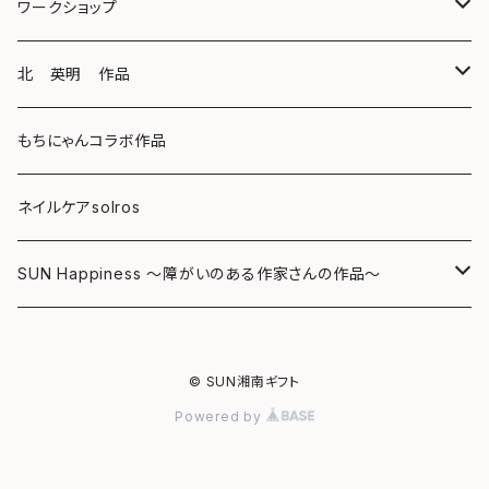
スマホケース
クリアファイル
ワークショップ
キーホルダー
ボールペン
海レジンアートボード
北 英明 作品
バッグ
キーホルダー
レジンチャーム
ポストカード
もちにゃんコラボ作品
Tシャツ
マグネット
サンキャッチャー
ネイルケアsolros
ミラー
シール
SUN Happiness ～障がいのある作家さんの作品～
ミニ額
海レジン Aqua Lino
© SUN湘南ギフト
リハスワーク
ポーチ
Powered by
ステッカー