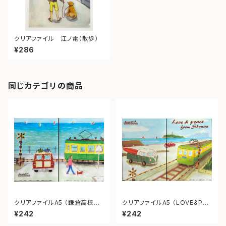
クリアファイル 江ノ電（散歩）
¥286
同じカテゴリの商品
クリアファイルA5 （鎌倉高校前
クリアファイルA5 （LOVE&PEA
踏切）
CE from SHONAN）
¥242
¥242