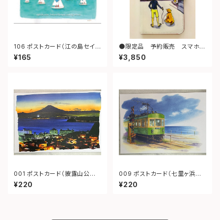
106 ポストカード（江の島セイリ
●限定品 予約販売 スマホケ
ング）
ースＬ（散歩）
¥165
¥3,850
001 ポストカード（披露山公
009 ポストカード（七里ヶ浜
園 夜景）
江ノ電）
¥220
¥220