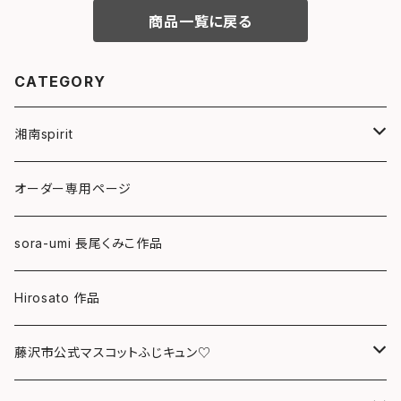
商品一覧に戻る
CATEGORY
湘南spirit
ポストカード
オーダー専用ページ
グリーティングカード
sora-umi 長尾くみこ作品
クリアファイル
Hirosato 作品
マグカップ
藤沢市公式マスコットふじキュン♡