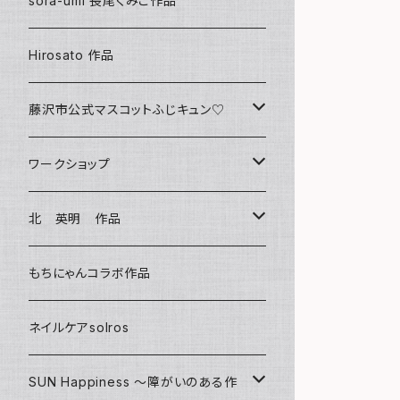
sora-umi 長尾くみこ作品
クリアファイル
Hirosato 作品
マグカップ
藤沢市公式マスコットふじキュン♡
スマホケース
クリアファイル
ワークショップ
キーホルダー
ボールペン
海レジンアートボード
北 英明 作品
バッグ
キーホルダー
レジンチャーム
ポストカード
もちにゃんコラボ作品
Tシャツ
マグネット
サンキャッチャー
ネイルケアsolros
ミラー
シール
SUN Happiness ～障がいのある作