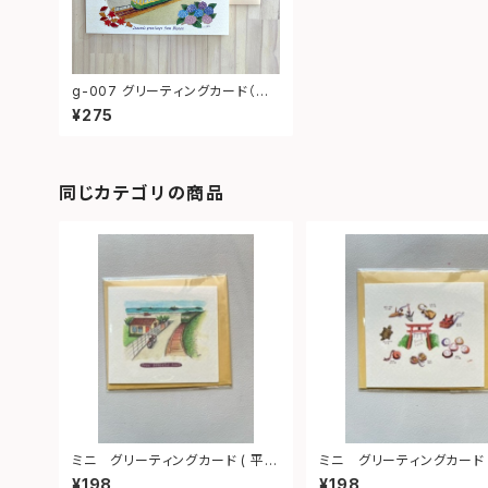
g-007 グリーティングカード（江ノ
電の四季）
¥275
同じカテゴリの商品
ミニ グリーティングカード ( 平和
ミニ グリーティングカード (
な町)
ドラック)
¥198
¥198