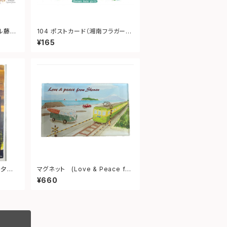
フル藤
104 ポストカード（湘南フラガー
ル）
¥165
マグネット (Love & Peace fro
m shonan)
¥660