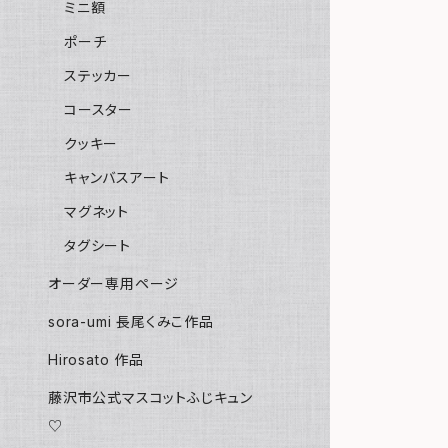
ミニ額
ポーチ
ステッカー
コースター
クッキー
キャンバスアート
マグネット
タグシート
オーダー専用ページ
sora-umi 長尾くみこ作品
Hirosato 作品
藤沢市公式マスコットふじキュン
♡