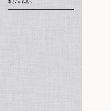
家さんの作品～
ミニ額
海レジン Aqua Lino
ポーチ
リハスワーク
ステッカー
コースター
クッキー
キャンバスアート
マグネット