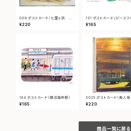
009 ポストカード（七里ヶ浜 江
131 ポストカード (ピース
ノ電）
沢)
¥220
¥165
164 ポストカード（鵠沼海岸駅）
0025 ポストカード（美人坂 夕
景 江ノ電）
¥165
¥220
商品一覧に戻る