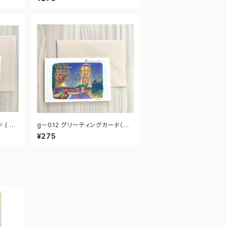
 ( 日
g－012 グリーティングカード（江
の島シーキャンドル）
¥275