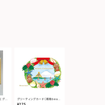
 グッ
グリーティングカード（湘南beach
メリークリスマス）
¥275