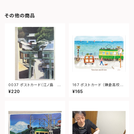
その他の商品
0037 ポストカード（江ノ島 参
167 ポストカード （鎌倉高校
道）
前）“Kamakura Seaside To
¥220
¥165
wn.”