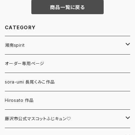
商品一覧に戻る
CATEGORY
湘南spirit
ポストカード
オーダー専用ページ
グリーティングカード
sora-umi 長尾くみこ作品
クリアファイル
Hirosato 作品
マグカップ
藤沢市公式マスコットふじキュン♡