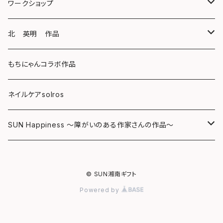
スマホケース
クリアファイル
ワークショップ
キーホルダー
ボールペン
海レジンアートボード
北 英明 作品
バッグ
キーホルダー
レジンチャーム
ポストカード
もちにゃんコラボ作品
Tシャツ
マグネット
サンキャッチャー
ネイルケアsolros
ミラー
シール
SUN Happiness ～障がいのある作家さんの作品～
ミニ額
海レジン Aqua Lino
© SUN湘南ギフト
リハスワーク
ポーチ
Powered by
ステッカー