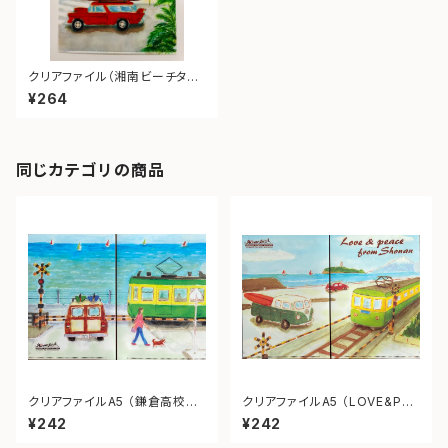
クリアファイル（湘南ビーチタウ
ン）
¥264
同じカテゴリの商品
クリアファイルA5 （鎌倉高校前
クリアファイルA5 （LOVE&PEA
踏切）
CE from SHONAN）
¥242
¥242