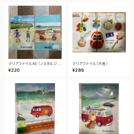
クリアファイルA5 （ノスタルジ
クリアファイル（大吉）
ア）
¥220
¥286