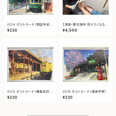
0014 ポストカード（顕証寺前
【湘南・鵠沼海岸 見せたくなる素
江ノ電）
足ケア（お爪・かかと両方ケア）】
¥220
¥4,500
体験ギフト｜ありがとうを贈る
癒しの時間
0012 ポストカード（鎌倉高校前
0015 ポストカード（極楽寺駅）
夕景）
¥220
¥220