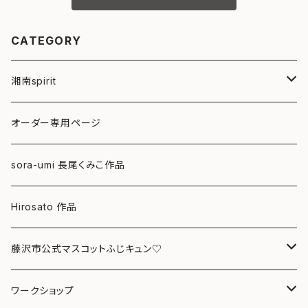
CATEGORY
湘南spirit
ポストカード
オーダー専用ページ
グリーティングカード
sora-umi 長尾くみこ作品
クリアファイル
Hirosato 作品
マグカップ
藤沢市公式マスコットふじキュン♡
スマホケース
クリアファイル
ワークショップ