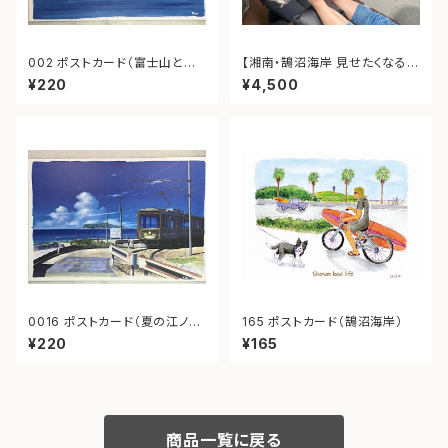
002 ポストカード（富士山と江
【湘南・鵠沼海岸 見せたくなる素
ノ島）
足ケア（お爪・かかと両方ケア）】
¥220
¥4,500
体験ギフト｜ありがとうを贈る
癒しの時間
0016 ポストカード（夏の江ノ
165 ポストカード（鵠沼海岸）
電）
¥220
¥165
商品一覧に戻る