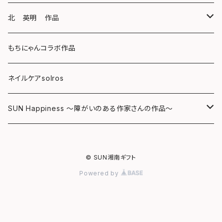
キーホルダー
ボールペン
海レジンアートボード
北 英明 作品
バッグ
キーホルダー
レジンチャーム
ポストカード
もちにゃんコラボ作品
Tシャツ
マグネット
サンキャッチャー
ネイルケアsolros
ミラー
シール
SUN Happiness ～障がいのある作家さんの作品～
ミニ額
海レジン Aqua Lino
© SUN湘南ギフト
リハスワーク
ポーチ
Powered by
ステッカー