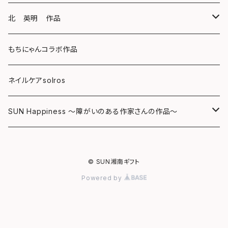
キーホルダー
ボールペン
海レジンアートボード
北 英明 作品
バッグ
キーホルダー
レジンチャーム
ポストカード
もちにゃんコラボ作品
Tシャツ
マグネット
サンキャッチャー
ネイルケアsolros
ミラー
シール
SUN Happiness ～障がいのある作家さんの作品～
ミニ額
海レジン Aqua Lino
© SUN湘南ギフト
リハスワーク
ポーチ
Powered by
ステッカー