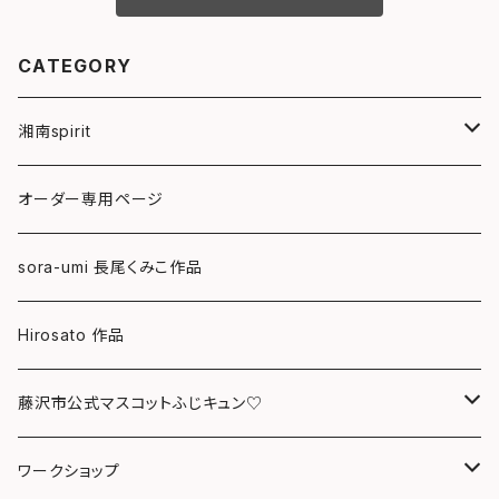
CATEGORY
湘南spirit
ポストカード
オーダー専用ページ
グリーティングカード
sora-umi 長尾くみこ作品
クリアファイル
Hirosato 作品
マグカップ
藤沢市公式マスコットふじキュン♡
スマホケース
クリアファイル
ワークショップ