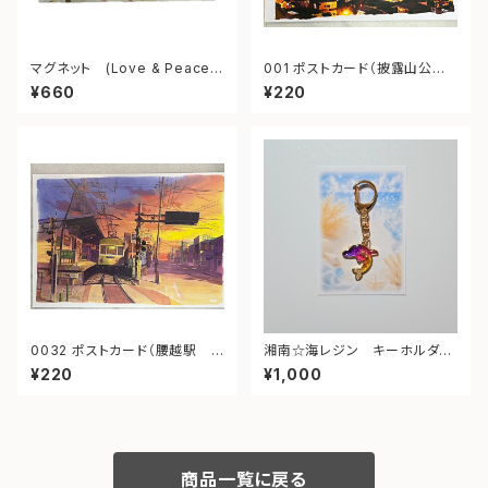
マグネット (Love & Peace f
001 ポストカード（披露山公
rom shonan)
園 夜景）
¥660
¥220
0032 ポストカード（腰越駅
湘南☆海レジン キーホルダー
夕景）
（イルカ・ゆめかわ）⑤
¥220
¥1,000
商品一覧に戻る