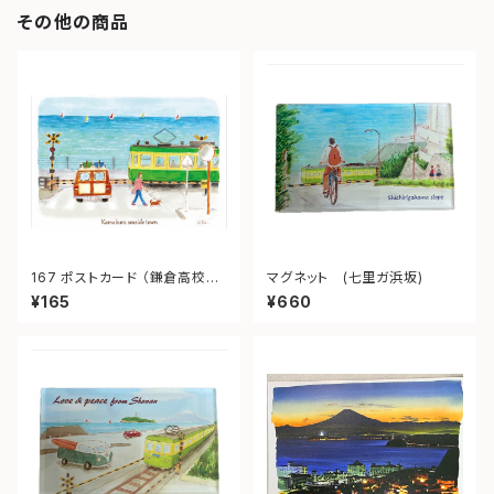
その他の商品
167 ポストカード （鎌倉高校
マグネット (七里ガ浜坂)
前）“Kamakura Seaside To
¥165
¥660
wn.”