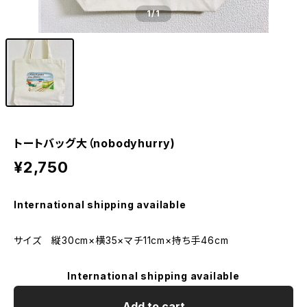
1
/1
トートバッグ大（nobodyhurry)
¥2,750
International shipping available
サイズ 縦30cm×横35×マチ11cm×持ち手46cm
International shipping available
Add to cart