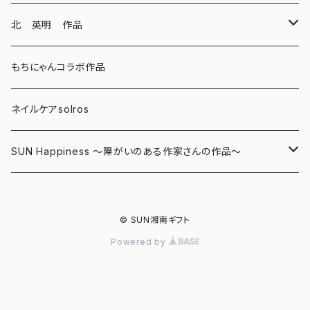
キーホルダー
ボールペン
海レジンアートボード
北 英明 作品
バッグ
キーホルダー
レジンチャーム
ポストカード
もちにゃんコラボ作品
Tシャツ
マグネット
サンキャッチャー
ネイルケアsolros
ミラー
シール
SUN Happiness ～障がいのある作家さんの作品～
ミニ額
海レジン Aqua Lino
© SUN湘南ギフト
リハスワーク
ポーチ
Powered by
ステッカー