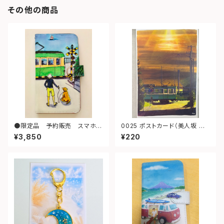
その他の商品
●限定品 予約販売 スマホケ
0025 ポストカード（美人坂 夕
ースＬ（散歩）
景 江ノ電）
¥3,850
¥220