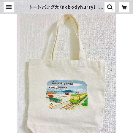
トートバッグ大（nobodyhurry) | S
UN湘南ギフト