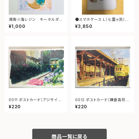
湘南☆海レジン キーホルダー
●スマホケース Ｌ（七里ヶ浜）ブ
（月型）③
ラウン
¥1,000
¥3,850
0011 ポストカード（アジサイ御
0012 ポストカード（鎌倉高校前
霊神社）
夕景）
¥220
¥220
商品一覧に戻る