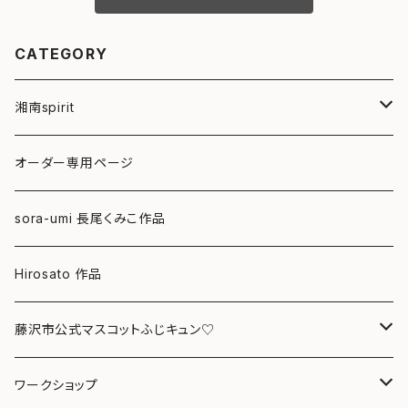
CATEGORY
湘南spirit
ポストカード
オーダー専用ページ
グリーティングカード
sora-umi 長尾くみこ作品
クリアファイル
Hirosato 作品
マグカップ
藤沢市公式マスコットふじキュン♡
スマホケース
クリアファイル
ワークショップ