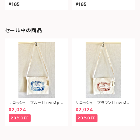
ツ）
¥165
¥165
セール中の商品
サコッシュ ブルー（Love&pe
サコッシュ ブラウン（Love&p
ace from shonan)
eace from shonan)
¥2,024
¥2,024
20%OFF
20%OFF