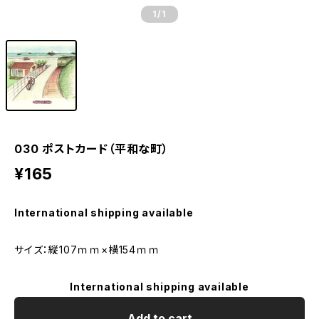
1
/1
030 ポストカード（平和な町）
¥165
International shipping available
サイズ：縦107ｍｍ×横154ｍｍ
International shipping available
Add to cart