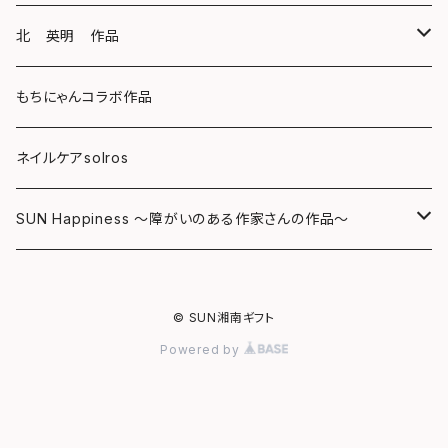
キーホルダー
ボールペン
海レジンアートボード
北 英明 作品
バッグ
キーホルダー
レジンチャーム
ポストカード
もちにゃんコラボ作品
Tシャツ
マグネット
サンキャッチャー
ネイルケアsolros
ミラー
シール
SUN Happiness ～障がいのある作家さんの作品～
ミニ額
海レジン Aqua Lino
© SUN湘南ギフト
リハスワーク
ポーチ
Powered by
ステッカー