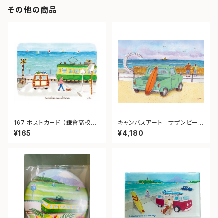
その他の商品
167 ポストカード （鎌倉高校
キャンバスアート サザンビーチ
前）“Kamakura Seaside To
茅ヶ崎
¥165
¥4,180
wn.”