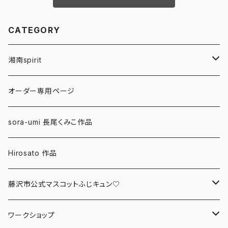
CATEGORY
湘南spirit
ポストカード
オーダー専用ページ
グリーティングカード
sora-umi 長尾くみこ作品
クリアファイル
Hirosato 作品
マグカップ
藤沢市公式マスコットふじキュン♡
スマホケース
クリアファイル
ワークショップ