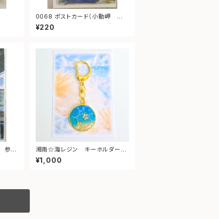
0068 ポストカード（小動岬 江ノ
電）
¥220
湘南☆海レジン キーホルダー
（丸型）➁
¥1,000