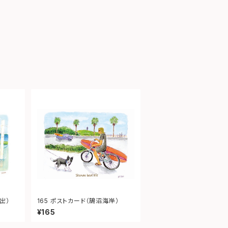
出）
165 ポストカード（鵠沼海岸）
¥165