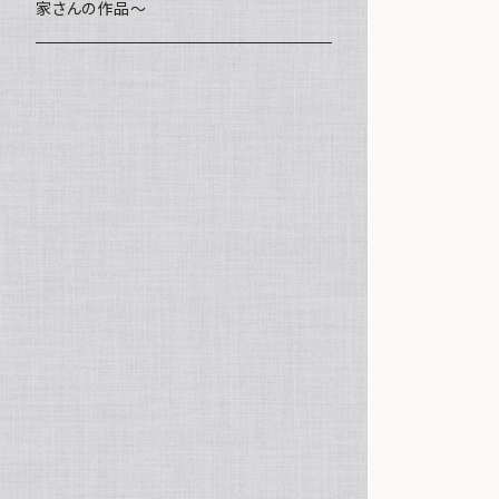
家さんの作品～
ミニ額
海レジン Aqua Lino
ポーチ
リハスワーク
ステッカー
コースター
クッキー
キャンバスアート
マグネット