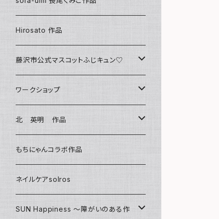
sora-umi 長尾くみこ作品
クリアファイル
Hirosato 作品
マグカップ
藤沢市公式マスコットふじキュン♡
スマホケース
クリアファイル
ワークショップ
キーホルダー
ボールペン
海レジンアートボード
北 英明 作品
バッグ
キーホルダー
レジンチャーム
ポストカード
もちにゃんコラボ作品
Tシャツ
マグネット
サンキャッチャー
ネイルケアsolros
ミラー
シール
SUN Happiness ～障がいのある作