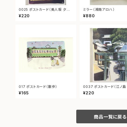
0025 ポストカード（美人坂 夕
ミラー（湘南アロハ）
景 江ノ電）
¥220
¥880
017 ポストカード（散歩）
0037 ポストカード（江ノ島 参
道）
¥165
¥220
商品一覧に戻る