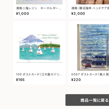
湘南☆海レジン キーホルダー
湘南・鵠沼海岸 ハンドケア
（月型）③
ケット｜大切な人へ癒しの
¥1,000
¥3,000
プレゼント
106 ポストカード（江の島セイリン
0067 ポストカード（美人坂 江ノ
グ）
電）
¥165
¥220
商品一覧に戻る