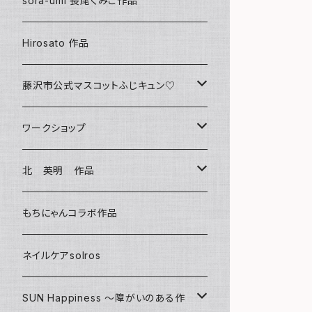
sora-umi 長尾くみこ作品
クリアファイル
Hirosato 作品
マグカップ
藤沢市公式マスコットふじキュン♡
スマホケース
クリアファイル
ワークショップ
キーホルダー
ボールペン
海レジンアートボード
北 英明 作品
バッグ
キーホルダー
レジンチャーム
ポストカード
もちにゃんコラボ作品
Tシャツ
マグネット
サンキャッチャー
ネイルケアsolros
ミラー
シール
SUN Happiness ～障がいのある作