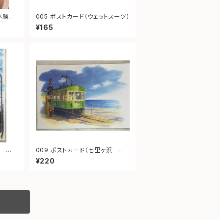
体験チ
005 ポストカード（ウェットスーツ）
時間を
¥165
009 ポストカード（七里ヶ浜 江
ノ電）
¥220