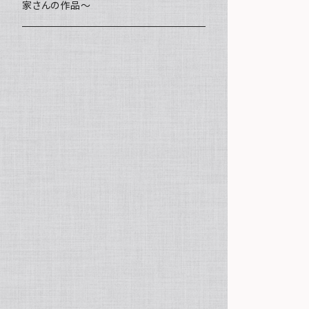
家さんの作品～
ミニ額
海レジン Aqua Lino
ポーチ
リハスワーク
ステッカー
コースター
クッキー
キャンバスアート
マグネット