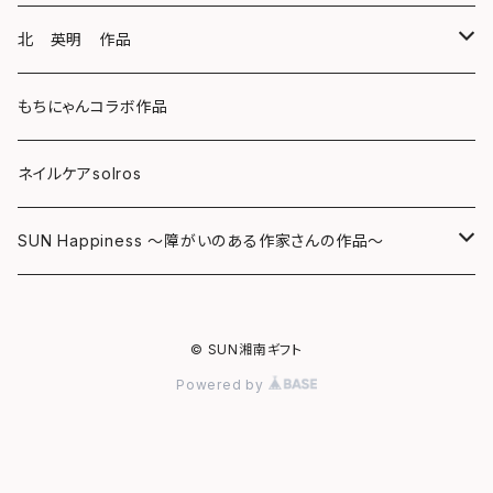
キーホルダー
ボールペン
海レジンアートボード
北 英明 作品
バッグ
キーホルダー
レジンチャーム
ポストカード
もちにゃんコラボ作品
Tシャツ
マグネット
サンキャッチャー
ネイルケアsolros
ミラー
シール
SUN Happiness ～障がいのある作家さんの作品～
ミニ額
海レジン Aqua Lino
© SUN湘南ギフト
リハスワーク
ポーチ
Powered by
ステッカー