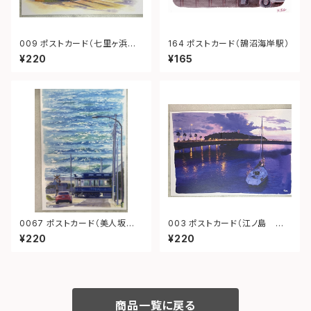
009 ポストカード（七里ヶ浜
164 ポストカード（鵠沼海岸駅）
江ノ電）
¥220
¥165
0067 ポストカード（美人坂
003 ポストカード（江ノ島 夕
江ノ電）
景）
¥220
¥220
商品一覧に戻る