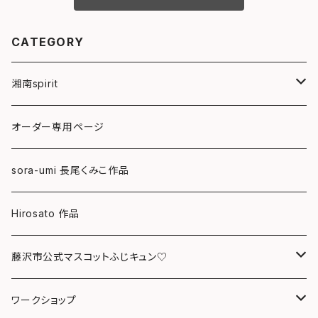
CATEGORY
湘南spirit
ポストカード
オーダー専用ページ
グリーティングカード
sora-umi 長尾くみこ作品
クリアファイル
Hirosato 作品
マグカップ
藤沢市公式マスコットふじキュン♡
スマホケース
クリアファイル
ワークショップ