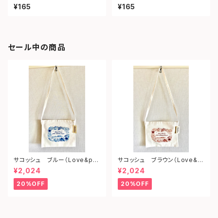
ツ）
¥165
¥165
セール中の商品
サコッシュ ブルー（Love&pe
サコッシュ ブラウン（Love&p
ace from shonan)
eace from shonan)
¥2,024
¥2,024
20%OFF
20%OFF