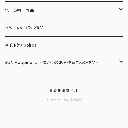
キーホルダー
ボールペン
海レジンアートボード
北 英明 作品
バッグ
キーホルダー
レジンチャーム
ポストカード
もちにゃんコラボ作品
Tシャツ
マグネット
サンキャッチャー
ネイルケアsolros
ミラー
シール
SUN Happiness ～障がいのある作家さんの作品～
ミニ額
海レジン Aqua Lino
© SUN湘南ギフト
リハスワーク
ポーチ
Powered by
ステッカー