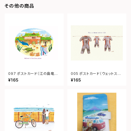
その他の商品
097 ポストカード（江の島竜宮
005 ポストカード（ウェットスー
城）
ツ）
¥165
¥165