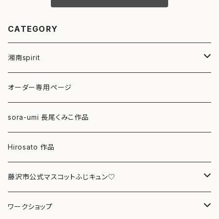
CATEGORY
湘南spirit
ポストカード
オーダー専用ページ
グリーティングカード
sora-umi 長尾くみこ作品
クリアファイル
Hirosato 作品
マグカップ
藤沢市公式マスコットふじキュン♡
スマホケース
クリアファイル
ワークショップ