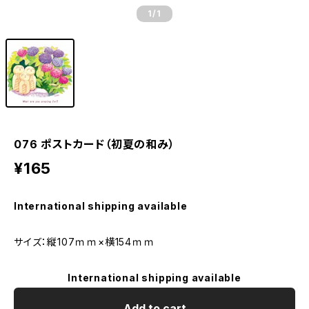
1
/1
076 ポストカード（初夏の和み）
¥165
International shipping available
サイズ：縦107ｍｍ×横154ｍｍ
International shipping available
Add to cart