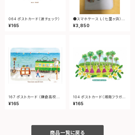
064 ポストカード（波チェック）
●スマホケース Ｌ（七里ヶ浜）ブ
ラウン
¥165
¥3,850
167 ポストカード （鎌倉高校
104 ポストカード（湘南フラガー
前）“Kamakura Seaside To
ル）
¥165
¥165
wn.”
商品一覧に戻る