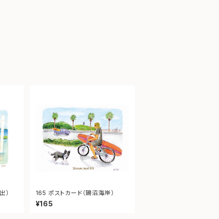
出）
165 ポストカード（鵠沼海岸）
¥165