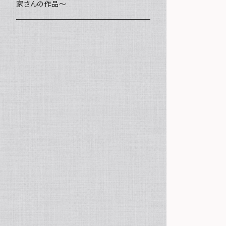
家さんの作品～
ミニ額
海レジン Aqua Lino
ポーチ
リハスワーク
ステッカー
コースター
クッキー
キャンバスアート
マグネット