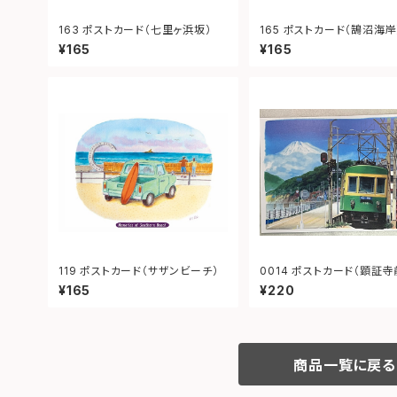
163 ポストカード（七里ヶ浜坂）
165 ポストカード（鵠沼海岸
¥165
¥165
119 ポストカード（サザンビーチ）
0014 ポストカード（顕証寺前 江
ノ電）
¥165
¥220
商品一覧に戻る