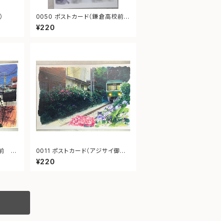
）
0050 ポストカード（鎌倉高校前1
号踏切）
¥220
0011 ポストカード（アジサイ御霊
神社）
¥220