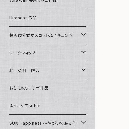
sora-umi 長尾くみこ作品
クリアファイル
Hirosato 作品
マグカップ
藤沢市公式マスコットふじキュン♡
スマホケース
クリアファイル
ワークショップ
キーホルダー
ボールペン
海レジンアートボード
北 英明 作品
バッグ
キーホルダー
レジンチャーム
ポストカード
もちにゃんコラボ作品
Tシャツ
マグネット
サンキャッチャー
ネイルケアsolros
ミラー
シール
SUN Happiness ～障がいのある作