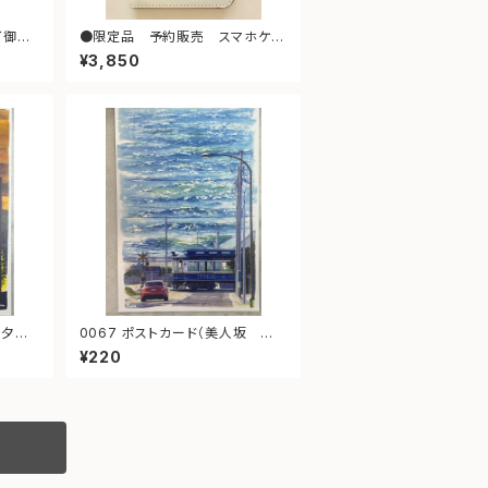
●限定品 予約販売 スマホケー
スＬ（散歩）
¥3,850
0067 ポストカード（美人坂 江ノ
電）
¥220