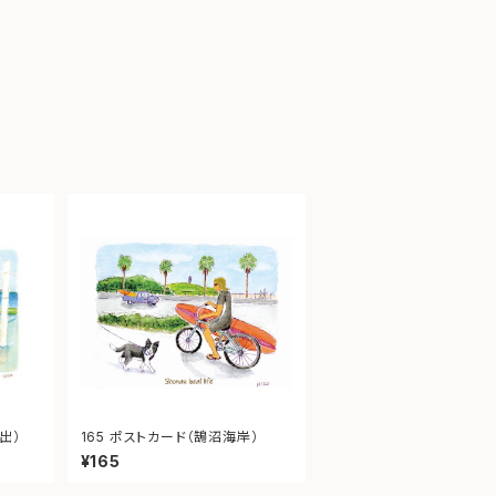
出）
165 ポストカード（鵠沼海岸）
¥165