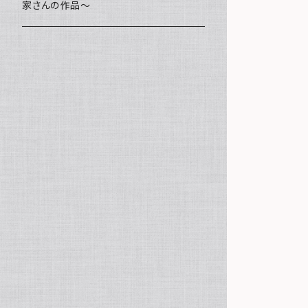
家さんの作品～
ミニ額
海レジン Aqua Lino
ポーチ
リハスワーク
ステッカー
コースター
クッキー
キャンバスアート
マグネット