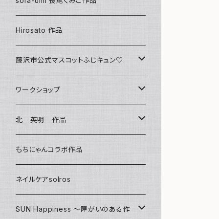
sora-umi 長尾くみこ作品
クリアファイル
Hirosato 作品
マグカップ
藤沢市公式マスコットふじキュン♡
スマホケース
クリアファイル
ワークショップ
キーホルダー
ボールペン
海レジンアートボード
北 英明 作品
バッグ
キーホルダー
レジンチャーム
ポストカード
もちにゃんコラボ作品
Tシャツ
マグネット
サンキャッチャー
ネイルケアsolros
ミラー
シール
SUN Happiness ～障がいのある作