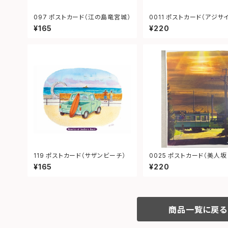
097 ポストカード（江の島竜宮城）
0011 ポストカード（アジサイ御霊
神社）
¥165
¥220
119 ポストカード（サザンビーチ）
0025 ポストカード（美人坂 夕
景 江ノ電）
¥165
¥220
商品一覧に戻る