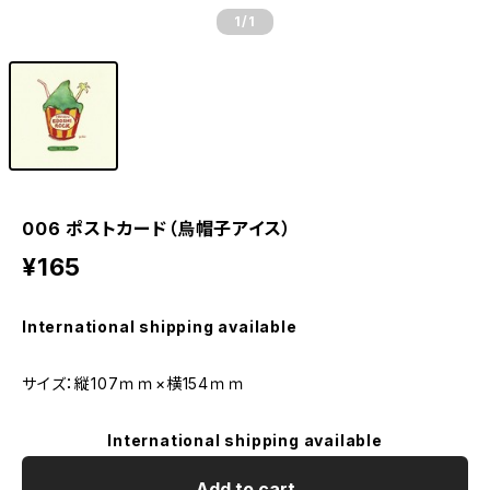
1
/1
006 ポストカード（烏帽子アイス）
¥165
International shipping available
サイズ：縦107ｍｍ×横154ｍｍ
International shipping available
Add to cart