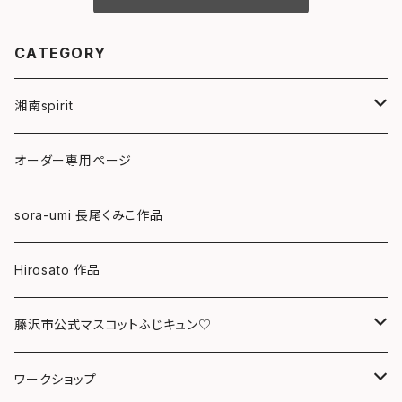
CATEGORY
湘南spirit
ポストカード
オーダー専用ページ
グリーティングカード
sora-umi 長尾くみこ作品
クリアファイル
Hirosato 作品
マグカップ
藤沢市公式マスコットふじキュン♡
スマホケース
クリアファイル
ワークショップ