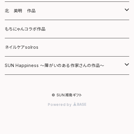
キーホルダー
ボールペン
海レジンアートボード
北 英明 作品
バッグ
キーホルダー
レジンチャーム
ポストカード
もちにゃんコラボ作品
Tシャツ
マグネット
サンキャッチャー
ネイルケアsolros
ミラー
シール
SUN Happiness ～障がいのある作家さんの作品～
ミニ額
海レジン Aqua Lino
© SUN湘南ギフト
リハスワーク
ポーチ
Powered by
ステッカー