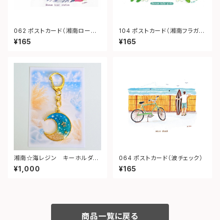
062 ポストカード（湘南ローカ
104 ポストカード（湘南フラガー
ルステーション）
ル）
¥165
¥165
湘南☆海レジン キーホルダー
064 ポストカード（波チェック）
（月型）③
¥1,000
¥165
商品一覧に戻る