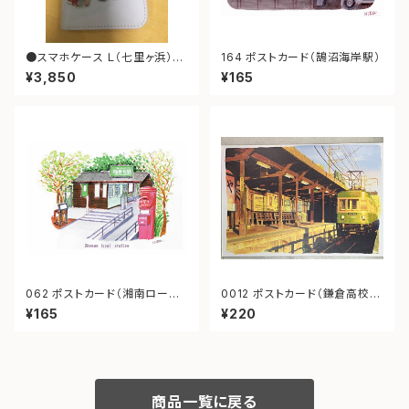
●スマホケース Ｌ（七里ヶ浜）ブ
164 ポストカード（鵠沼海岸駅）
ラウン
¥3,850
¥165
062 ポストカード（湘南ローカ
0012 ポストカード（鎌倉高校前
ルステーション）
夕景）
¥165
¥220
商品一覧に戻る