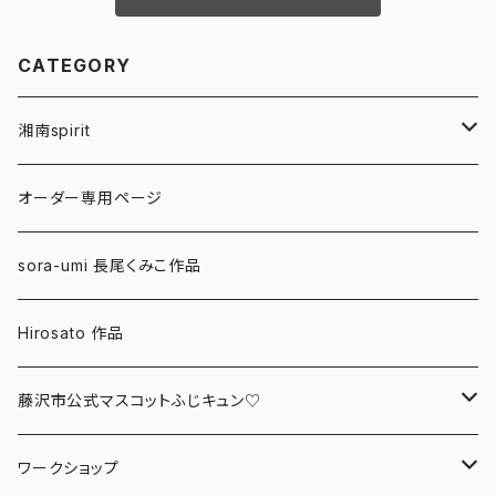
CATEGORY
湘南spirit
ポストカード
オーダー専用ページ
グリーティングカード
sora-umi 長尾くみこ作品
クリアファイル
Hirosato 作品
マグカップ
藤沢市公式マスコットふじキュン♡
スマホケース
クリアファイル
ワークショップ