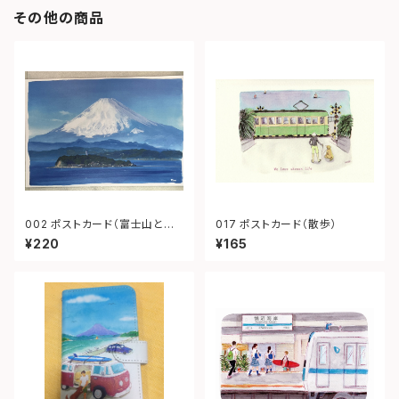
その他の商品
002 ポストカード（富士山と江
017 ポストカード（散歩）
ノ島）
¥220
¥165