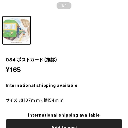
1
/1
084 ポストカード（挨拶）
¥165
International shipping available
サイズ：縦107ｍｍ×横154ｍｍ
International shipping available
Add to cart