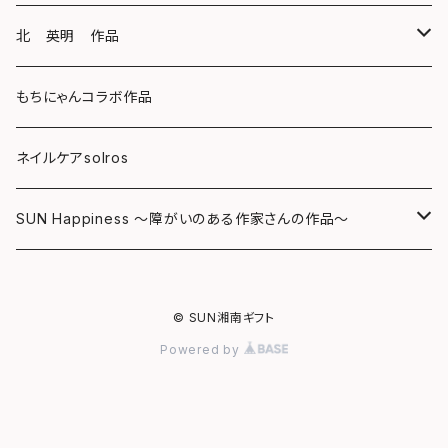
キーホルダー
ボールペン
海レジンアートボード
北 英明 作品
バッグ
キーホルダー
レジンチャーム
ポストカード
もちにゃんコラボ作品
Tシャツ
マグネット
サンキャッチャー
ネイルケアsolros
ミラー
シール
SUN Happiness ～障がいのある作家さんの作品～
ミニ額
海レジン Aqua Lino
© SUN湘南ギフト
リハスワーク
ポーチ
Powered by
ステッカー