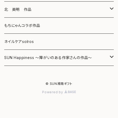
キーホルダー
ボールペン
海レジンアートボード
北 英明 作品
バッグ
キーホルダー
レジンチャーム
ポストカード
もちにゃんコラボ作品
Tシャツ
マグネット
サンキャッチャー
ネイルケアsolros
ミラー
シール
SUN Happiness ～障がいのある作家さんの作品～
ミニ額
海レジン Aqua Lino
© SUN湘南ギフト
リハスワーク
ポーチ
Powered by
ステッカー