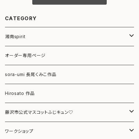
CATEGORY
湘南spirit
ポストカード
オーダー専用ページ
グリーティングカード
sora-umi 長尾くみこ作品
クリアファイル
Hirosato 作品
マグカップ
藤沢市公式マスコットふじキュン♡
スマホケース
クリアファイル
ワークショップ