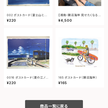
002 ポストカード（富士山と江
【湘南・鵠沼海岸 見せたくなる素
ノ島）
足ケア（お爪・かかと両方ケア）】
¥220
¥4,500
体験ギフト｜ありがとうを贈る
癒しの時間
0016 ポストカード（夏の江ノ
165 ポストカード（鵠沼海岸）
電）
¥220
¥165
商品一覧に戻る