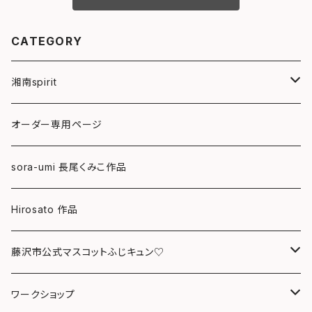
CATEGORY
湘南spirit
ポストカード
オーダー専用ページ
グリーティングカード
sora-umi 長尾くみこ作品
クリアファイル
Hirosato 作品
マグカップ
藤沢市公式マスコットふじキュン♡
スマホケース
クリアファイル
ワークショップ