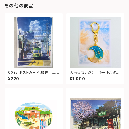
その他の商品
0035 ポストカード（腰越 江ノ
湘南☆海レジン キーホルダー
電）
（月型）③
¥220
¥1,000