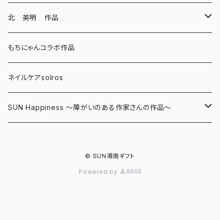
キーホルダー
ボールペン
海レジンアートボード
北 英明 作品
バッグ
キーホルダー
レジンチャーム
ポストカード
もちにゃんコラボ作品
Tシャツ
マグネット
サンキャッチャー
ネイルケアsolros
ミラー
シール
SUN Happiness ～障がいのある作家さんの作品～
ミニ額
海レジン Aqua Lino
© SUN湘南ギフト
リハスワーク
ポーチ
Powered by
ステッカー