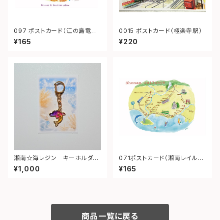
097 ポストカード（江の島竜宮
0015 ポストカード（極楽寺駅）
城）
¥165
¥220
湘南☆海レジン キーホルダー
071ポストカード（湘南レイルウ
（イルカ・ゆめかわ）⑤
ェイ）
¥1,000
¥165
商品一覧に戻る