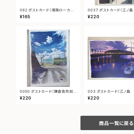
062 ポストカード（湘南ローカル
0037 ポストカード（江ノ島 参
ステーション）
道）
¥165
¥220
0050 ポストカード（鎌倉高校前1
003 ポストカード（江ノ島
号踏切）
¥220
¥220
商品一覧に戻る