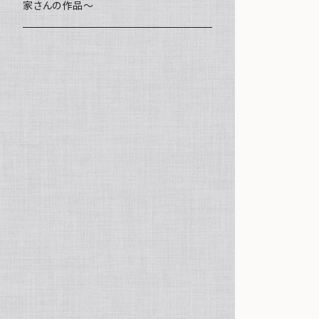
家さんの作品～
ミニ額
海レジン Aqua Lino
ポーチ
リハスワーク
ステッカー
コースター
クッキー
キャンバスアート
マグネット