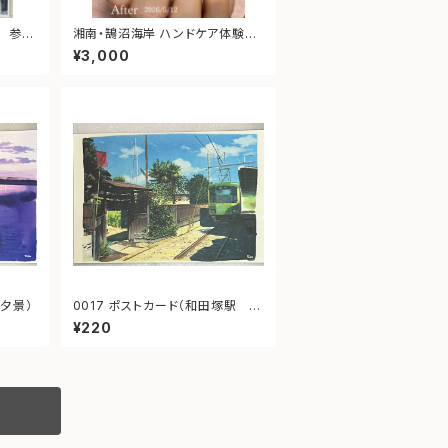
湘南・鵠沼海岸 ハンドケア体験チ
ケット｜大切な人へ癒しの時間を
¥3,000
プレゼント
 夕景）
0017 ポストカード（和田塚駅 無
心庵）
¥220