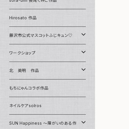
sora-umi 長尾くみこ作品
クリアファイル
Hirosato 作品
マグカップ
藤沢市公式マスコットふじキュン♡
スマホケース
クリアファイル
ワークショップ
キーホルダー
ボールペン
海レジンアートボード
北 英明 作品
バッグ
キーホルダー
レジンチャーム
ポストカード
もちにゃんコラボ作品
Tシャツ
マグネット
サンキャッチャー
ネイルケアsolros
ミラー
シール
SUN Happiness ～障がいのある作