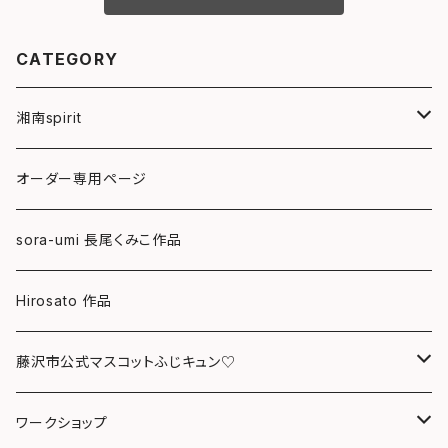
CATEGORY
湘南spirit
ポストカード
オーダー専用ページ
グリーティングカード
sora-umi 長尾くみこ作品
クリアファイル
Hirosato 作品
マグカップ
藤沢市公式マスコットふじキュン♡
スマホケース
クリアファイル
ワークショップ