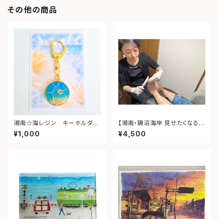
その他の商品
湘南☆海レジン キーホルダー
【湘南・鵠沼海岸 見せたくなる素
（丸型）➁
足ケア（お爪・かかと両方ケア）】
¥1,000
¥4,500
体験ギフト｜ありがとうを贈る
癒しの時間