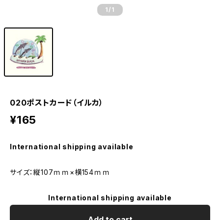
1
/1
020ポストカード（イルカ）
¥165
International shipping available
サイズ：縦107ｍｍ×横154ｍｍ
International shipping available
Add to cart