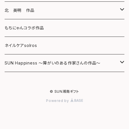
キーホルダー
ボールペン
海レジンアートボード
北 英明 作品
バッグ
キーホルダー
レジンチャーム
ポストカード
もちにゃんコラボ作品
Tシャツ
マグネット
サンキャッチャー
ネイルケアsolros
ミラー
シール
SUN Happiness ～障がいのある作家さんの作品～
ミニ額
海レジン Aqua Lino
© SUN湘南ギフト
リハスワーク
ポーチ
Powered by
ステッカー