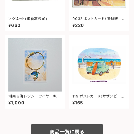
マグネット(鎌倉高校前)
0032 ポストカード（腰越駅
夕景）
¥660
¥220
湘南☆海レジン ワイヤーキー
119 ポストカード（サザンビー
ホルダー（イルカ）④
チ）
¥1,000
¥165
商品一覧に戻る