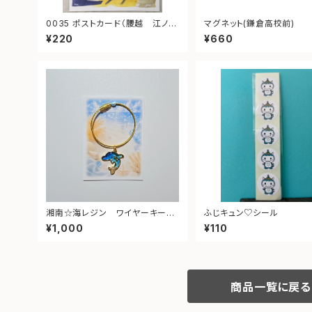
0035 ポストカード（腰越 江ノ
マグネット(鎌倉高校前)
電）
¥220
¥660
湘南☆海レジン ワイヤーキーホ
ふじキュン♡シール
ルダー（イルカ）④
¥1,000
¥110
商品一覧に戻る