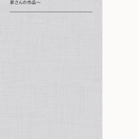
家さんの作品～
ミニ額
海レジン Aqua Lino
ポーチ
リハスワーク
ステッカー
コースター
クッキー
キャンバスアート
マグネット