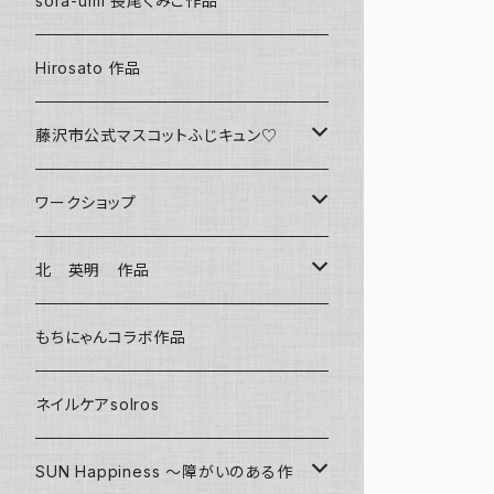
sora-umi 長尾くみこ作品
クリアファイル
Hirosato 作品
マグカップ
藤沢市公式マスコットふじキュン♡
スマホケース
クリアファイル
ワークショップ
キーホルダー
ボールペン
海レジンアートボード
北 英明 作品
バッグ
キーホルダー
レジンチャーム
ポストカード
もちにゃんコラボ作品
Tシャツ
マグネット
サンキャッチャー
ネイルケアsolros
ミラー
シール
SUN Happiness ～障がいのある作