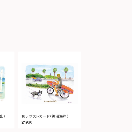
出）
165 ポストカード（鵠沼海岸）
¥165