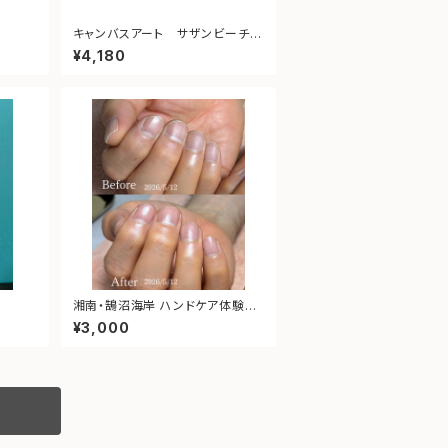
キャンバスアート サザンビーチ茅
ヶ崎
¥4,180
湘南・鵠沼海岸 ハンドケア体験チ
ケット｜大切な人へ癒しの時間を
¥3,000
プレゼント